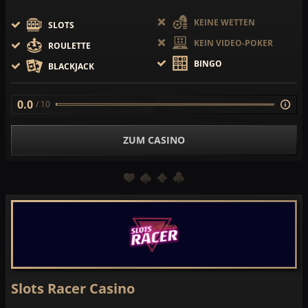
KEINE WETTEN
SLOTS
KEIN VIDEO-POKER
ROULETTE
BINGO
BLACKJACK
0.0
/ 10
ZUM CASINO
Slots Racer Casino