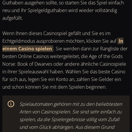
Guthaben ausgehen sollte, so starten Sie das Spiel einfach
neu und Ihr Spielgeldguthaben wird wieder vollständig
aufgefüllt.
Wenn Ihnen dieses Casinospiel gefällt und Sie es im
Echtgeldmodus ausprobieren möchten, klicken Sie auf
In
einem Casino spielen
. Sie werden dann zur Rangliste der
besten Online Casinos weitergeleitet, die Age of the Gods
Norse: Book of Dwarves oder andere ähnliche Casinospiele
in ihrer Spieleauswahl haben. Wählen Sie das beste Casino
für sich aus, legen Sie ein Konto an, zahlen Sie Gelder ein
und schon können Sie mit dem Spielen beginnen.
Spielautomaten gehören mit zu den beliebtesten
Arten von Casinospielen. Sie sind sehr einfach zu
spielen, da die Spielergebnisse völlig vom Zufall
und vom Glück abhängen. Aus diesem Grund