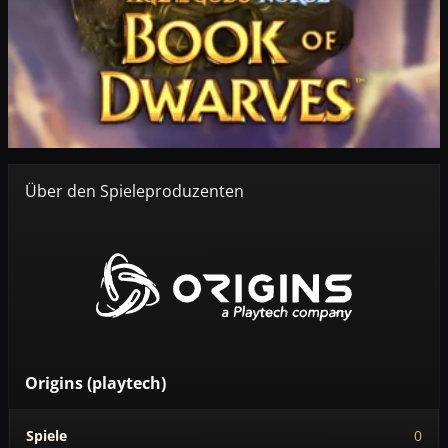
Über den Spieleproduzenten
Origins (playtech)
Spiele
0