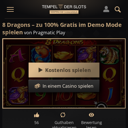
8 Dragons – zu 100% Gratis im Demo Mode
spielen
von Pragmatic Play
Kostenlos spielen
In einem Casino spielen
56
Guthaben
Bewertung
aktualisieren
lesen