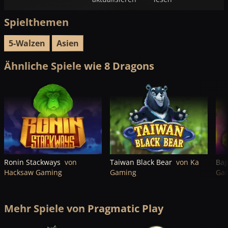
Spielthemen
5-Walzen
Asien
Ähnliche Spiele wie 8 Dragons
Ronin Stackways
von
Taiwan Black Bear
von Ka
Ba
Hacksaw Gaming
Gaming
Ga
Mehr Spiele von Pragmatic Play