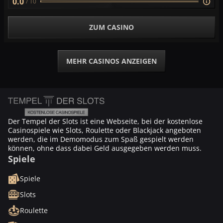
0.0
/ 10
ZUM CASINO
MEHR CASINOS ANZEIGEN
Der Tempel der Slots ist eine Webseite, bei der kostenlose
Casinospiele wie Slots, Roulette oder Blackjack angeboten
werden, die im Demomodus zum Spaß gespielt werden
können, ohne dass dabei Geld ausgegeben werden muss.
Spiele
Spiele
Slots
Roulette