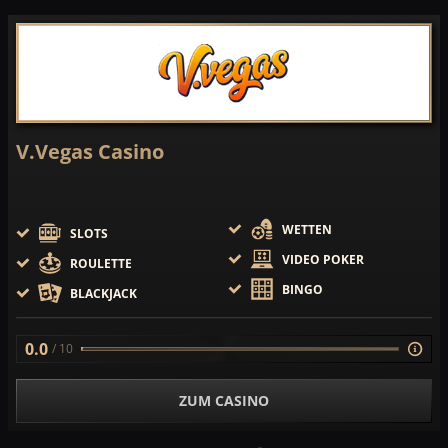
V.Vegas Casino
WETTEN
SLOTS
VIDEO POKER
ROULETTE
BINGO
BLACKJACK
0.0
/ 10
ZUM CASINO