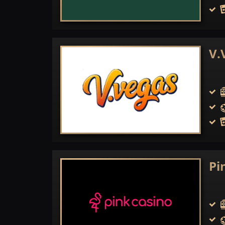
V.
Pi