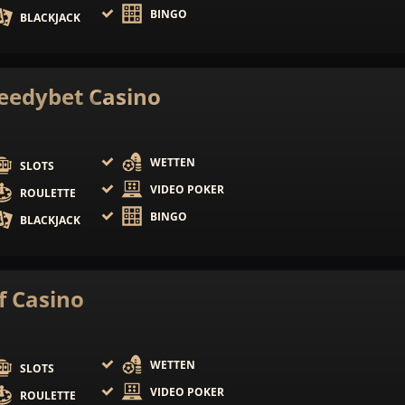
BINGO
BLACKJACK
eedybet Casino
WETTEN
SLOTS
VIDEO POKER
ROULETTE
BINGO
BLACKJACK
f Casino
WETTEN
SLOTS
VIDEO POKER
ROULETTE