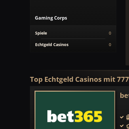
Gaming Corps
Spiele
0
Echtgeld Casinos
0
Top Echtgeld Casinos mit 77
be