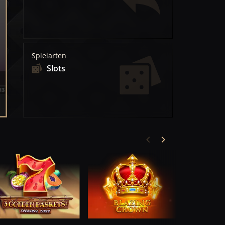
Spielarten
Slots
Booming F
von 1spin