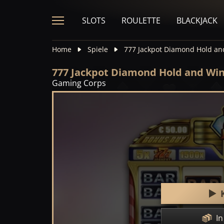
SLOTS
ROULETTE
BLACKJACK
Home
Spiele
777 Jackpot Diamond Hold and
777 Jackpot Diamond Hold and Win
Gaming Corps
In