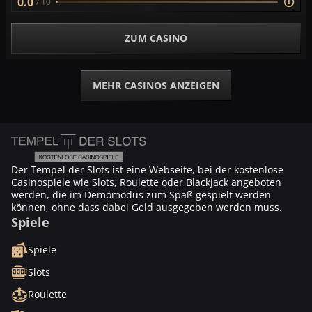
0.0
/ 10
ZUM CASINO
MEHR CASINOS ANZEIGEN
Der Tempel der Slots ist eine Webseite, bei der kostenlose
Casinospiele wie Slots, Roulette oder Blackjack angeboten
werden, die im Demomodus zum Spaß gespielt werden
können, ohne dass dabei Geld ausgegeben werden muss.
Spiele
Spiele
Slots
Roulette