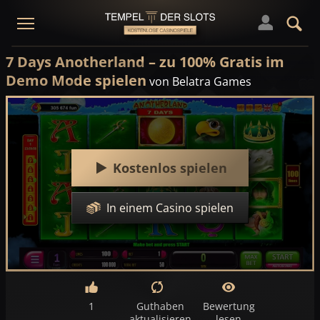
7 Days Anotherland – zu 100% Gratis im
Demo Mode spielen
von Belatra Games
Kostenlos spielen
In einem Casino spielen
1
Guthaben
Bewertung
aktualisieren
lesen