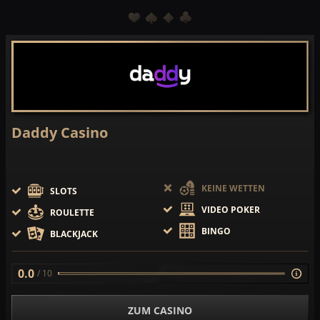
Daddy Casino
KEINE WETTEN
SLOTS
VIDEO POKER
ROULETTE
BINGO
BLACKJACK
0.0
/ 10
ZUM CASINO