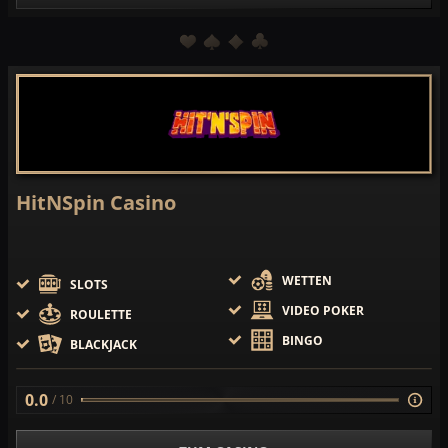
HitNSpin Casino
WETTEN
SLOTS
VIDEO POKER
ROULETTE
BINGO
BLACKJACK
0.0
/ 10