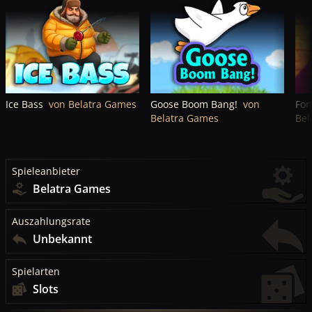
Ice Bass
von Belatra Games
Goose Boom Bang!
von
Fo
Belatra Games
Bel
Spieleanbieter
Belatra Games
Auszahlungsrate
Unbekannt
Spielarten
Slots