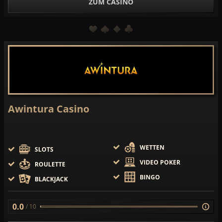
ZUM CASINO
Awintura Casino
WETTEN
SLOTS
VIDEO POKER
ROULETTE
BINGO
BLACKJACK
0.0
/ 10