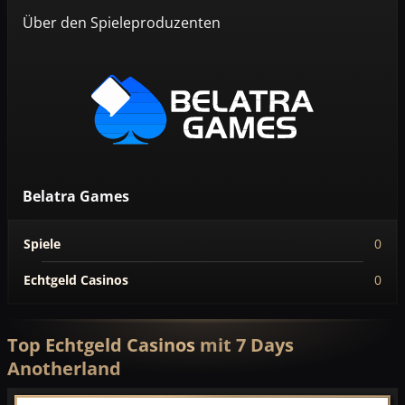
Über den Spieleproduzenten
Belatra Games
Spiele
0
Echtgeld Casinos
0
Top Echtgeld Casinos mit 7 Days
Anotherland