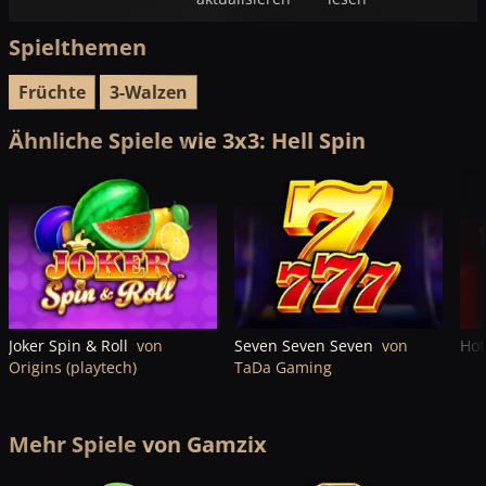
Spielthemen
Früchte
3-Walzen
Ähnliche Spiele wie 3x3: Hell Spin
Joker Spin & Roll
von
Seven Seven Seven
von
Hot
Origins (playtech)
TaDa Gaming
Mehr Spiele von Gamzix