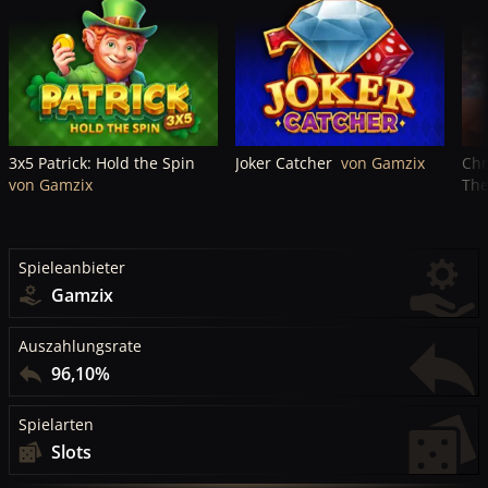
3x5 Patrick: Hold the Spin
Joker Catcher
von Gamzix
Chr
von Gamzix
The
Spieleanbieter
Gamzix
Auszahlungsrate
96,10%
Spielarten
Slots