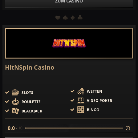
ZUM CASINO
HitNSpin Casino
WETTEN
SLOTS
VIDEO POKER
ROULETTE
BINGO
BLACKJACK
0.0
/ 10