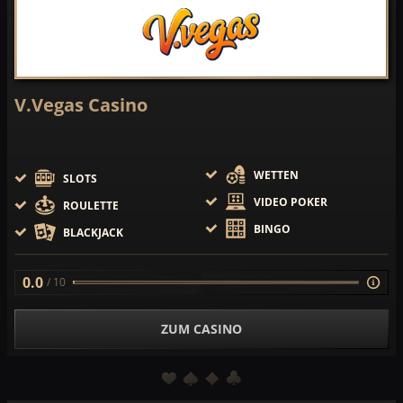
V.Vegas Casino
WETTEN
SLOTS
VIDEO POKER
ROULETTE
BINGO
BLACKJACK
0.0
/ 10
ZUM CASINO