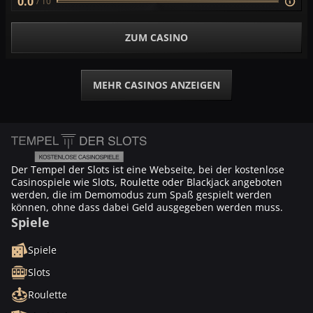
0.0
/ 10
ZUM CASINO
MEHR CASINOS ANZEIGEN
Der Tempel der Slots ist eine Webseite, bei der kostenlose
Casinospiele wie Slots, Roulette oder Blackjack angeboten
werden, die im Demomodus zum Spaß gespielt werden
können, ohne dass dabei Geld ausgegeben werden muss.
Spiele
Spiele
Slots
Roulette