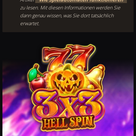
zu lesen. Mit diesen Informationen werden Sie
dann genau wissen, was Sie dort tatsächlich
erwartet.