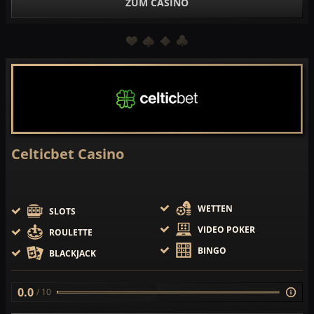
ZUM CASINO
Celticbet Casino
WETTEN
SLOTS
VIDEO POKER
ROULETTE
BINGO
BLACKJACK
0.0
/ 10