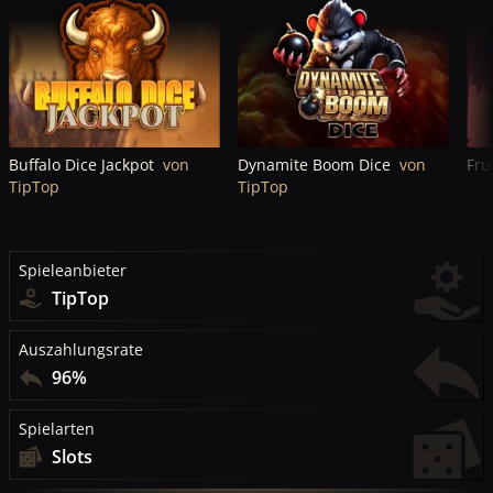
Buffalo Dice Jackpot
von
Dynamite Boom Dice
von
Fru
TipTop
TipTop
Spieleanbieter
TipTop
Auszahlungsrate
96%
Spielarten
Slots