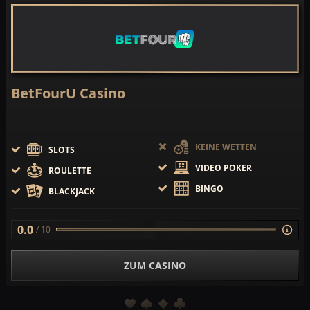
BetFourU Casino
KEINE WETTEN
SLOTS
VIDEO POKER
ROULETTE
BINGO
BLACKJACK
0.0
/ 10
ZUM CASINO