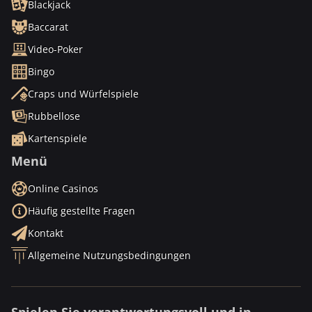
Blackjack
Baccarat
Video-Poker
Bingo
Craps und Würfelspiele
Rubbellose
Kartenspiele
Menü
Online Casinos
Häufig gestellte Fragen
Kontakt
Allgemeine Nutzungsbedingungen