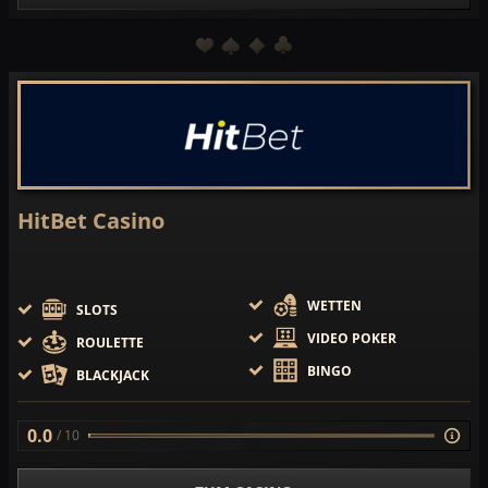
HitBet Casino
WETTEN
SLOTS
VIDEO POKER
ROULETTE
BINGO
BLACKJACK
0.0
/ 10