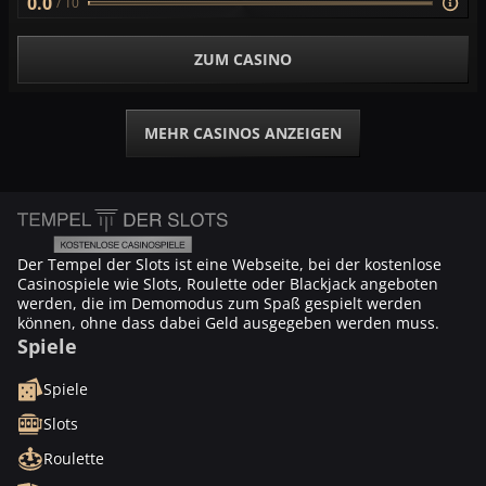
0.0
/ 10
ZUM CASINO
MEHR CASINOS ANZEIGEN
Der Tempel der Slots ist eine Webseite, bei der kostenlose
Casinospiele wie Slots, Roulette oder Blackjack angeboten
werden, die im Demomodus zum Spaß gespielt werden
können, ohne dass dabei Geld ausgegeben werden muss.
Spiele
Spiele
Slots
Roulette