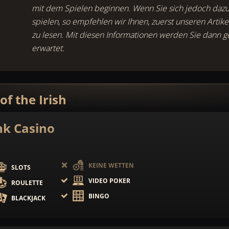
mit dem Spielen beginnen. Wenn Sie sich jedoch dazu
spielen, so empfehlen wir Ihnen, zuerst unseren Artike
zu lesen. Mit diesen Informationen werden Sie dann ge
erwartet.
of the Irish
nk Casino
KEINE WETTEN
SLOTS
VIDEO POKER
ROULETTE
BINGO
BLACKJACK