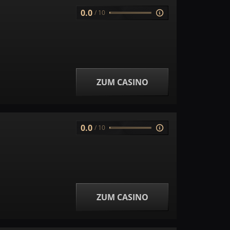
0.0
/ 10
ZUM CASINO
0.0
/ 10
ZUM CASINO