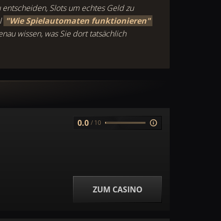
 entscheiden, Slots um echtes Geld zu
l
"Wie Spielautomaten funktionieren"
nau wissen, was Sie dort tatsächlich
0.0
/ 10
ZUM CASINO