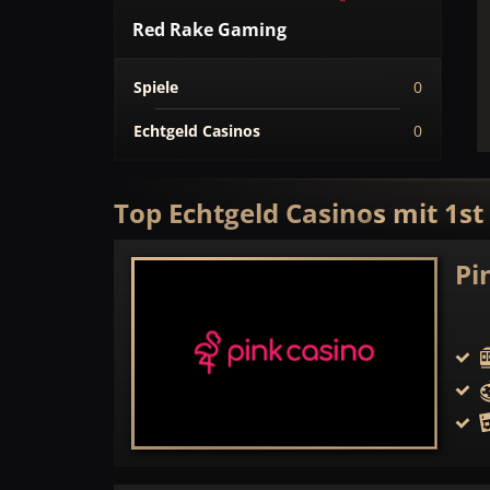
Red Rake Gaming
Spiele
0
Echtgeld Casinos
0
Top Echtgeld Casinos mit 1st 
Pi