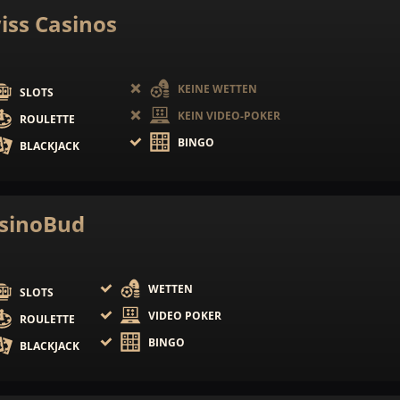
iss Casinos
KEINE WETTEN
SLOTS
KEIN VIDEO-POKER
ROULETTE
BINGO
BLACKJACK
sinoBud
WETTEN
SLOTS
VIDEO POKER
ROULETTE
BINGO
BLACKJACK