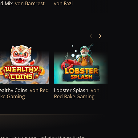
d Mix
von Barcrest
von Fazi
Azteca Gol
von Red R
althy Coins
von Red
Lobster Splash
von
ke Gaming
Red Rake Gaming