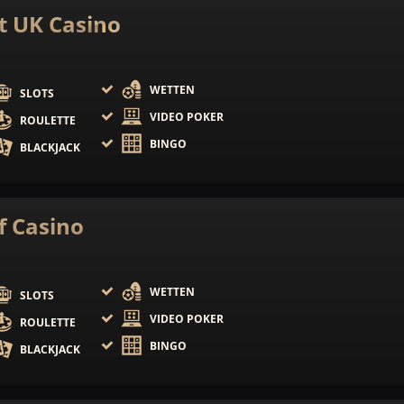
t UK Casino
WETTEN
SLOTS
VIDEO POKER
ROULETTE
BINGO
BLACKJACK
f Casino
WETTEN
SLOTS
VIDEO POKER
ROULETTE
BINGO
BLACKJACK