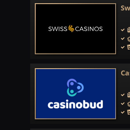
Sw
Ca