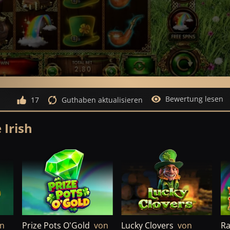
Bewertung lesen
17
Guthaben aktualisieren
 Irish
on
Prize Pots O'Gold
von
Lucky Clovers
von
Ra