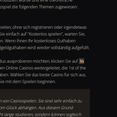
roduziert wurde und eine theoretische
nospiel die folgenden Themen zugewiesen:
pielen, ohne sich registrieren oder irgendetwas
ie einfach auf "Kostenlos spielen", warten Sie,
len. Wenn Ihnen Ihr kostenloses Guthaben
elgeldguthaben wird wieder vollständig aufgefüllt.
dus ausprobieren möchten, klicken Sie auf
In
n Online Casinos weitergeleitet, die 1st of the
aben. Wählen Sie das beste Casino für sich aus,
 Sie mit dem Spielen beginnen.
von Casinospielen. Sie sind sehr einfach zu
d vom Glück abhängen. Aus diesem Grund
t lange studieren, sondern können sogleich